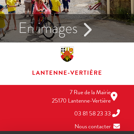
En images
LANTENNE-VERTIÈRE
7 Rue de la Mairie
25170 Lantenne-Vertière
03 81 58 23 33
Nous contacter