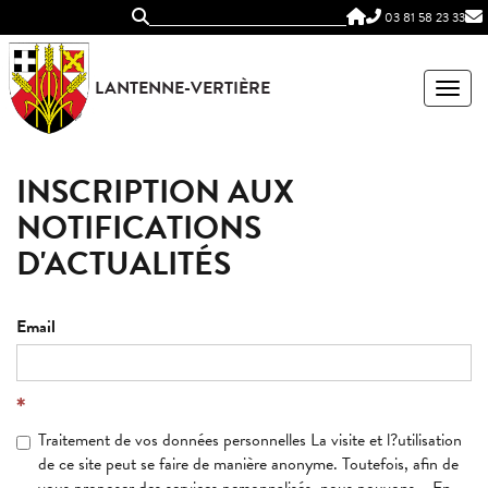
Panneau de gestion des cookies
03 81 58 23 33
LANTENNE-VERTIÈRE
MEN
INSCRIPTION AUX
NOTIFICATIONS
D'ACTUALITÉS
Email
Traitement de vos données personnelles La visite et l?utilisation
de ce site peut se faire de manière anonyme. Toutefois, afin de