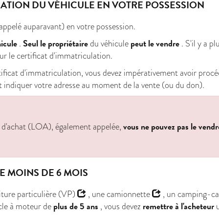
LATION DU VÉHICULE EN VOTRE POSSESSION
appelé auparavant) en votre possession.
icule
Seul le propriétaire
peut le vendre
.
du véhicule
. S'il y a p
r le certificat d'immatriculation.
tificat d'immatriculation, vous devez impérativement avoir proc
oit indiquer votre adresse au moment de la vente (ou du don).
vous ne pouvez pas le vendr
on d'achat (LOA), également appelée,
 MOINS DE 6 MOIS
iture particulière (VP)
, une
camionnette
, un camping-ca
plus de 5 ans
remettre à l'acheteur
ycle à moteur de
, vous devez